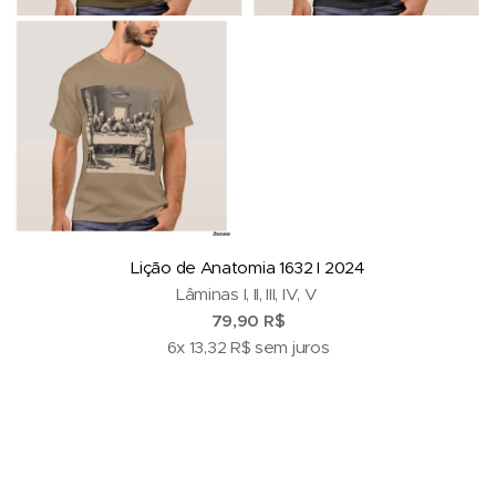
Lição de Anatomia
1632 I 2024
Lâminas I, II, III, IV, V
79,90 R$
6x 13,32 R$ sem juros