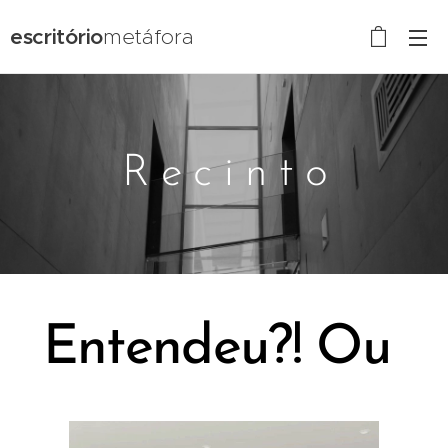
escritório
metáfora
R e c i n t o
Entendeu?! Ou